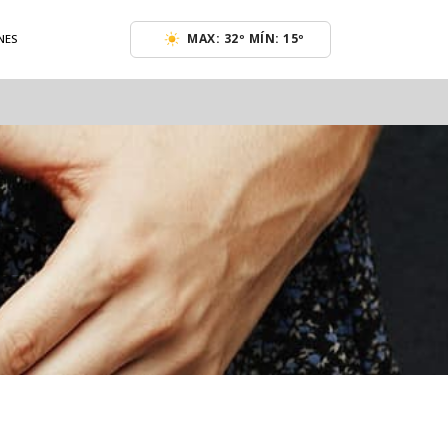
MAX: 32º MÍN: 15º
NES