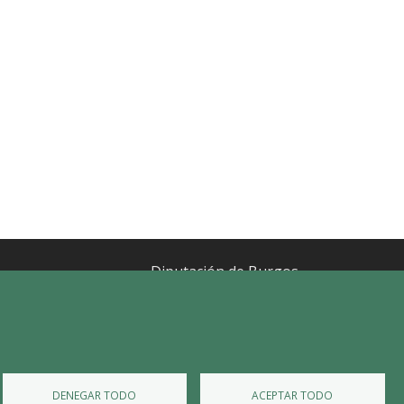
Diputación de Burgos
Mapa Web
Iniciar Sesión
DENEGAR TODO
ACEPTAR TODO